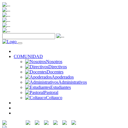
NOTICIAS
COMUNIDAD
Nosotros
Directivos
Docentes
Apoderados
Administrativos
Estudiantes
Pastoral
Coltauco
RECURSOS
SERVICIOS
CONTACTO