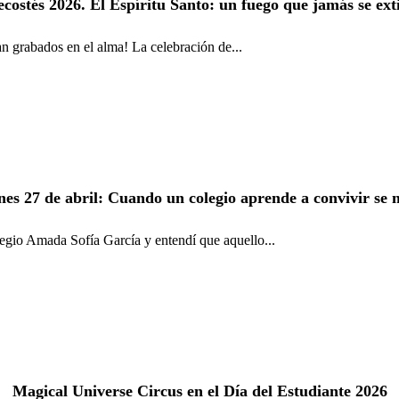
ecostés 2026. El Espíritu Santo: un fuego que jamás se ext
 grabados en el alma! La celebración de...
es 27 de abril: Cuando un colegio aprende a convivir se 
egio Amada Sofía García y entendí que aquello...
Magical Universe Circus en el Día del Estudiante 2026