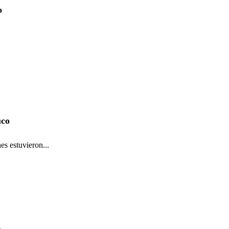
o
uco
es estuvieron...