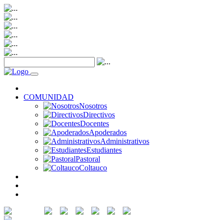
NOTICIAS
COMUNIDAD
Nosotros
Directivos
Docentes
Apoderados
Administrativos
Estudiantes
Pastoral
Coltauco
RECURSOS
SERVICIOS
CONTACTO