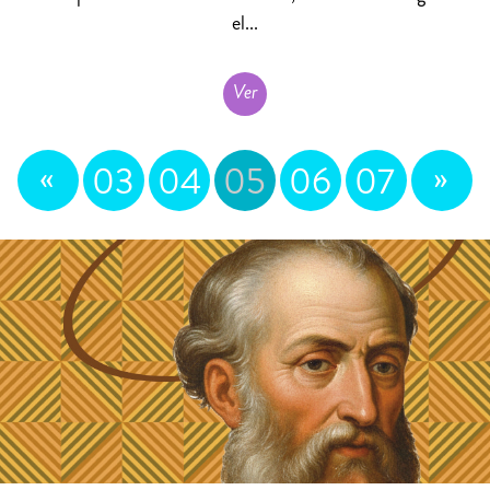
el...
Ver
«
»
03
04
05
06
07