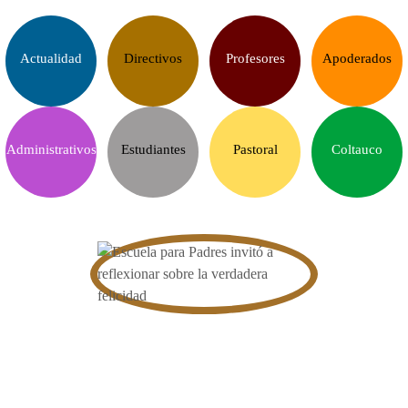
Actualidad
Directivos
Profesores
Apoderados
Administrativos
Estudiantes
Pastoral
Coltauco