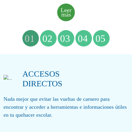
significativos en la vida cristiana de nuestros jóvenes: el
Sacramento de la Confirmación.
Leer
más
01
02
03
04
05
ACCESOS
DIRECTOS
Nada mejor que evitar las vueltas de carnero para
encontrar y acceder a herramientas e informaciones útiles
en tu quehacer escolar.