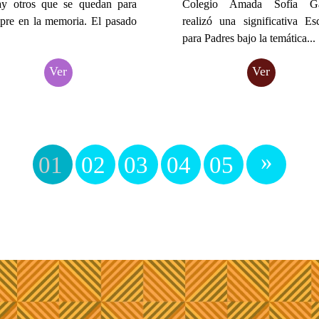
ay otros que se quedan para
Colegio Amada Sofía Ga
pre en la memoria. El pasado
realizó una significativa Es
para Padres bajo la temática...
Ver
Ver
»
01
02
03
04
05