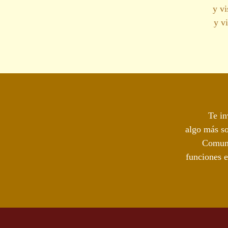
y vi
y v
Te in
algo más so
Comuni
funciones e