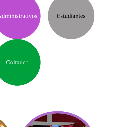
dministrativos
Estudiantes
Coltauco