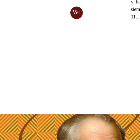
y h
siem
Ver
11...