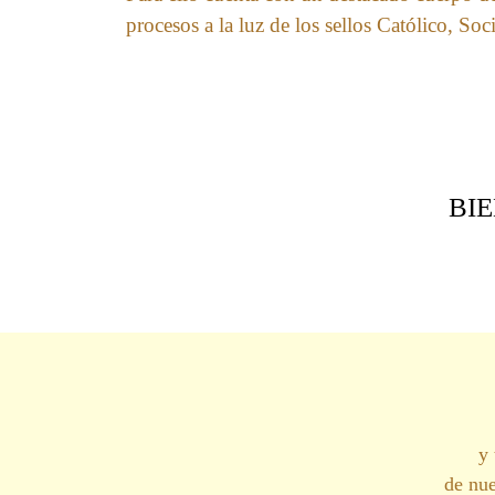
procesos a la luz de los sellos Católico, So
BI
y 
de nue