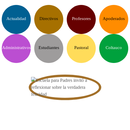
Actualidad
Directivos
Profesores
Apoderados
Administrativos
Estudiantes
Pastoral
Coltauco