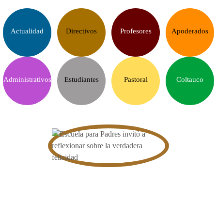
Actualidad
Directivos
Profesores
Apoderados
Administrativos
Estudiantes
Pastoral
Coltauco