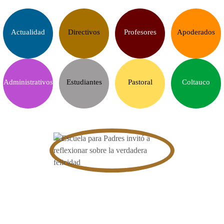
Actualidad
Directivos
Profesores
Apoderados
Administrativos
Estudiantes
Pastoral
Coltauco