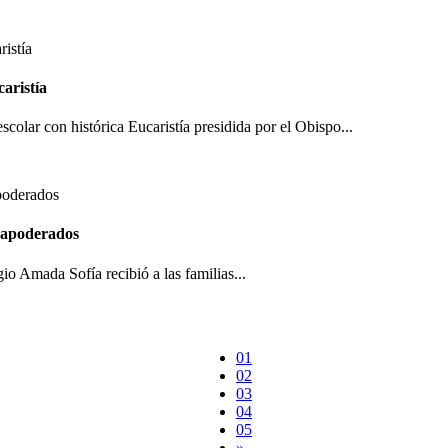
aristía
olar con histórica Eucaristía presidida por el Obispo...
s apoderados
io Amada Sofía recibió a las familias...
01
02
03
04
05
»