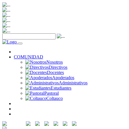
NOTICIAS
COMUNIDAD
Nosotros
Directivos
Docentes
Apoderados
Administrativos
Estudiantes
Pastoral
Coltauco
RECURSOS
SERVICIOS
CONTACTO