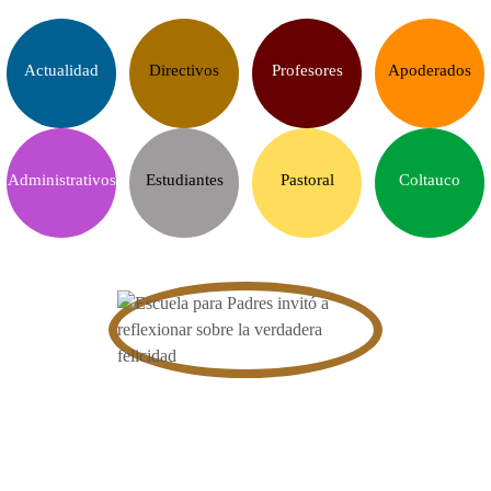
Actualidad
Directivos
Profesores
Apoderados
Administrativos
Estudiantes
Pastoral
Coltauco