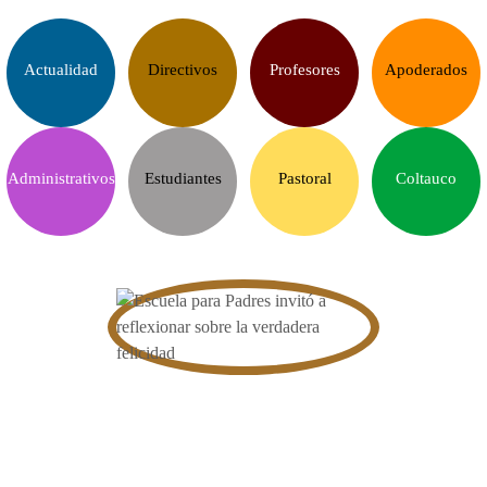
Actualidad
Directivos
Profesores
Apoderados
Administrativos
Estudiantes
Pastoral
Coltauco