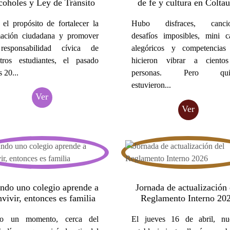
coholes y Ley de Tránsito
de fe y cultura en Colta
el propósito de fortalecer la
Hubo disfraces, cancio
mación ciudadana y promover
desafíos imposibles, mini c
responsabilidad cívica de
alegóricos y competencias
tros estudiantes, el pasado
hicieron vibrar a ciento
s 20...
personas. Pero quie
estuvieron...
Ver
Ver
ndo uno colegio aprende a
Jornada de actualización 
vivir, entonces es familia
Reglamento Interno 20
o un momento, cerca del
El jueves 16 de abril, nue