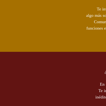
Te in
algo más so
Comuni
funciones e
En 
Te i
inédit