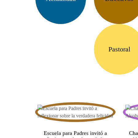
Pastoral
Escuela para Padres invitó a
Cha