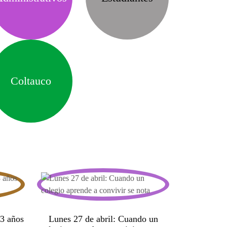
Coltauco
73 años
Lunes 27 de abril: Cuando un