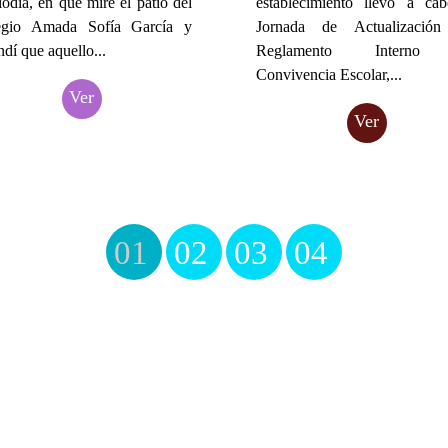
odía, en que miré el patio del
establecimiento llevó a ca
egio Amada Sofía García y
Jornada de Actualización
ndí que aquello...
Reglamento Interno
Convivencia Escolar,...
Ver
Ver
01
02
03
04