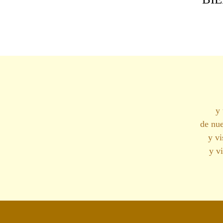
y 
de nue
y vi
y v