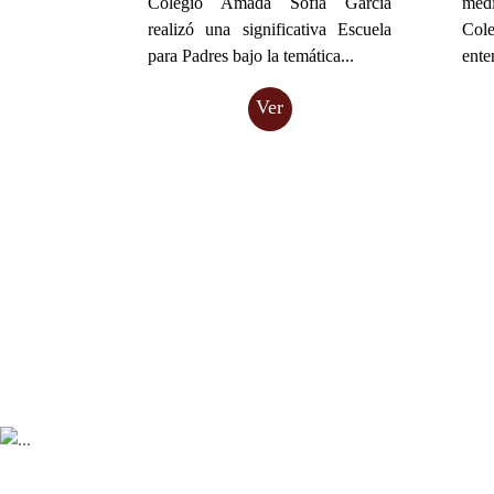
Colegio Amada Sofía García
medi
realizó una significativa Escuela
Col
para Padres bajo la temática...
ente
Ver