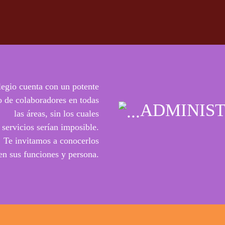
legio cuenta con un potente
o de colaboradores en todas
ADMINIST
las áreas, sin los cuales
 servicios serían imposible.
Te invitamos a conocerlos
en sus funciones y persona.