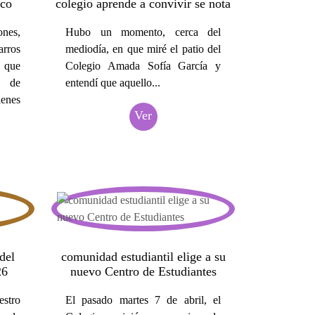
uco
colegio aprende a convivir se nota
nes,
Hubo un momento, cerca del
arros
mediodía, en que miré el patio del
 que
Colegio Amada Sofía García y
s de
entendí que aquello...
nes
Ver
del
comunidad estudiantil elige a su
26
nuevo Centro de Estudiantes
stro
El pasado martes 7 de abril, el