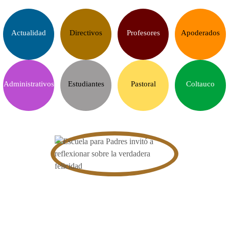
Actualidad
Directivos
Profesores
Apoderados
Administrativos
Estudiantes
Pastoral
Coltauco