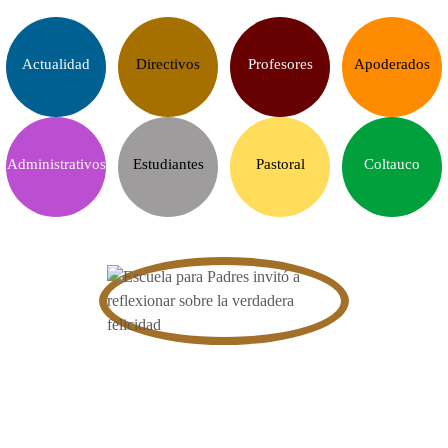
Actualidad
Directivos
Profesores
Apoderados
Administrativos
Estudiantes
Pastoral
Coltauco