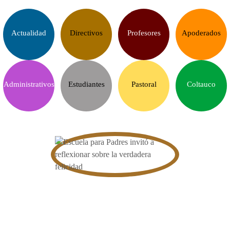
Actualidad
Directivos
Profesores
Apoderados
Administrativos
Estudiantes
Pastoral
Coltauco