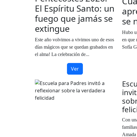
Cua
El Espíritu Santo: un
apr
fuego que jamás se
se 
extingue
Hubo un
Este año volvimos a vivimos uno de esos
en que 
días mágicos que se quedan grabados en
Sofía G
el alma! La celebración de...
Ver
Escu
invi
sobr
feli
Con una
familias
Amada S