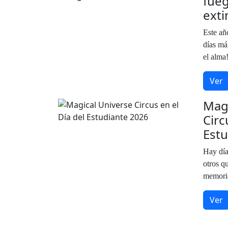
fue
ext
Este añ
días má
el alma
Ver
Magi
Circ
Estu
Hay día
otros q
memoria
Ver