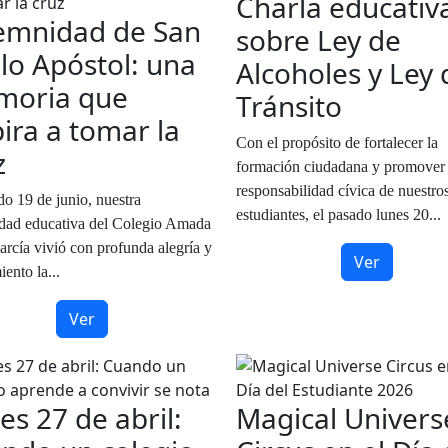
Charla educativ
emnidad de San
sobre Ley de
lo Apóstol: una
Alcoholes y Ley 
oria que
Tránsito
pira a tomar la
Con el propósito de fortalecer la
z
formación ciudadana y promover 
responsabilidad cívica de nuestro
do 19 de junio, nuestra
estudiantes, el pasado lunes 20...
dad educativa del Colegio Amada
arcía vivió con profunda alegría y
Ver
ento la...
Ver
es 27 de abril:
Magical Univers