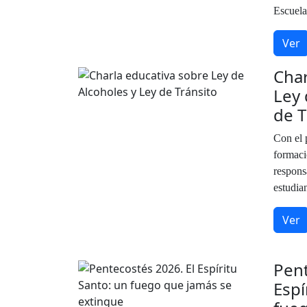
Escuela.
Ver
Char
Ley 
de T
Con el p
formaci
respons
estudian
Ver
Pent
Espí