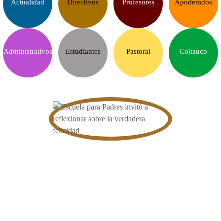
Actualidad
Directivos
Profesores
Apoderados
Administrativos
Estudiantes
Pastoral
Coltauco