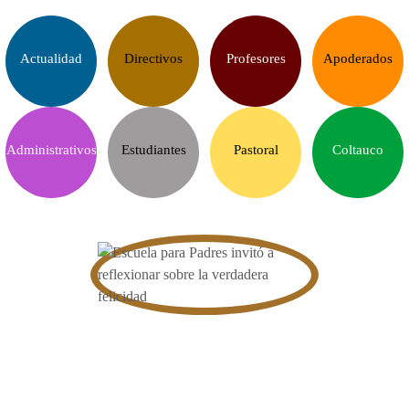
Actualidad
Directivos
Profesores
Apoderados
Administrativos
Estudiantes
Pastoral
Coltauco