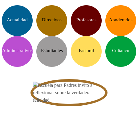
Actualidad
Directivos
Profesores
Apoderados
Administrativos
Estudiantes
Pastoral
Coltauco