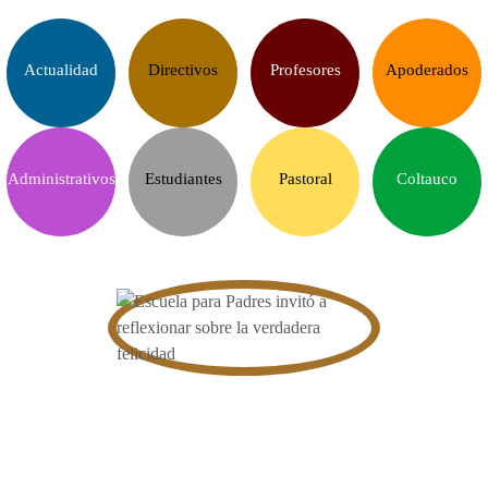
Actualidad
Directivos
Profesores
Apoderados
Administrativos
Estudiantes
Pastoral
Coltauco