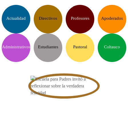
Actualidad
Directivos
Profesores
Apoderados
Administrativos
Estudiantes
Pastoral
Coltauco