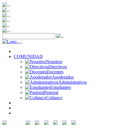
NOTICIAS
COMUNIDAD
Nosotros
Directivos
Docentes
Apoderados
Administrativos
Estudiantes
Pastoral
Coltauco
RECURSOS
SERVICIOS
CONTACTO