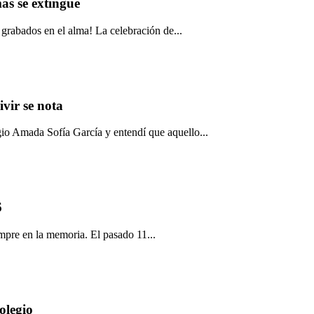
ás se extingue
grabados en el alma! La celebración de...
vir se nota
io Amada Sofía García y entendí que aquello...
6
mpre en la memoria. El pasado 11...
olegio