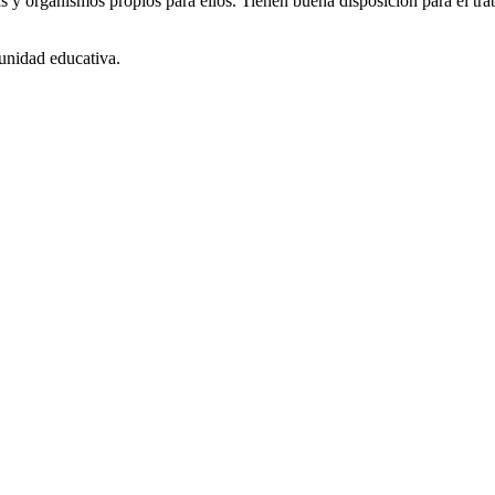
as y organismos propios para ellos. Tienen buena disposición para el tr
munidad educativa.