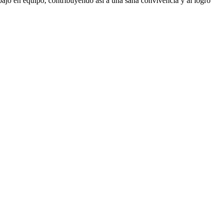
abajo en equipo, contribuyendo así a una sana convivencia y al logro