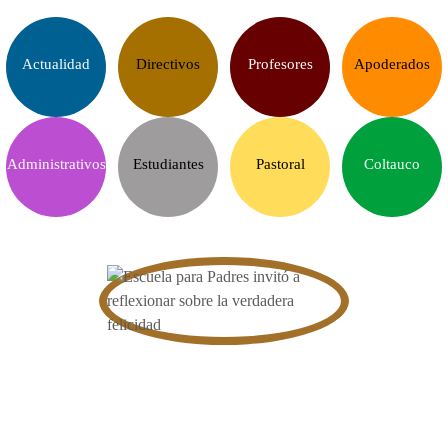
Actualidad
Directivos
Profesores
Apoderados
Administrativos
Estudiantes
Pastoral
Coltauco