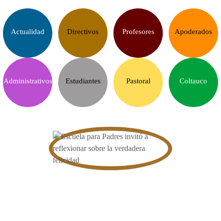
Actualidad
Directivos
Profesores
Apoderados
Administrativos
Estudiantes
Pastoral
Coltauco